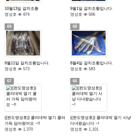
겨보세요!
10월13일 갈치조황
9월1일 갈치조황입니다.
명성호
974
명성호
606
69
68
명성호와 함께 완도항에서
갈치/우럭/열기
조황을 즐
겨보세요!
8월11일 갈치조황입니다.
8월4일 갈치조황입니다.
명성호
573
명성호
583
67
66
((완도명성호)) 쿨러대박 열기 쿨러
((완도명성호)) 쿨러대박 열기 사냥
가득 담아왔어요 ~!!
다녀왔습니다 ~!
명성호
1,370
명성호
1,101