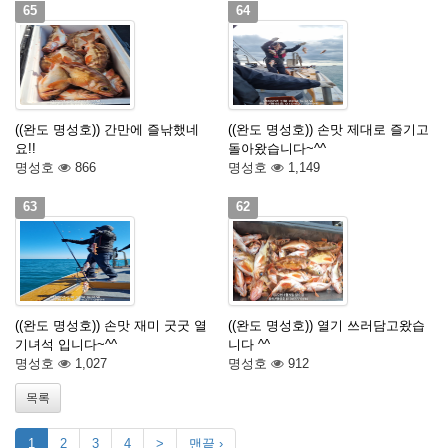
65
64
((완도 명성호)) 간만에 즐낚했네
((완도 명성호)) 손맛 제대로 즐기고
요!!
돌아왔습니다~^^
명성호
866
명성호
1,149
63
62
((완도 명성호)) 손맛 재미 굿굿 열
((완도 명성호)) 열기 쓰러담고왔습
기녀석 입니다~^^
니다 ^^
명성호
1,027
명성호
912
목록
1
2
3
4
>
맨끝 ›