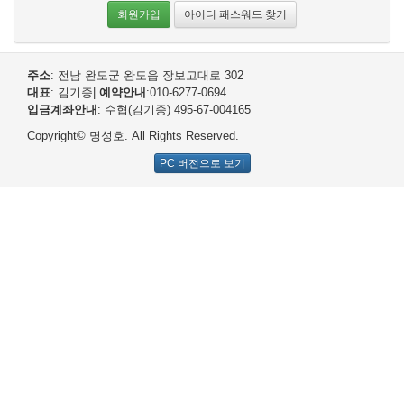
겨보세요!
회원가입
아이디 패스워드 찾기
주소
: 전남 완도군 완도읍 장보고대로 302
명성호와 함께 완도항에서
대표
: 김기종
|
예약안내
:010-6277-0694
입금계좌안내
: 수협(김기종) 495-67-004165
갈치/우럭/열기
조황을 즐
Copyright© 명성호. All Rights Reserved.
겨보세요!
PC 버전으로 보기