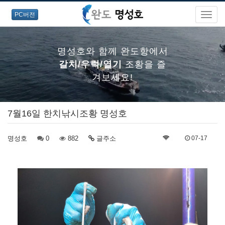
PC버전
명성호와 함께 완도항에서
갈치/우럭/열기
조황을 즐
겨보세요!
7월16일 한치낚시조황 명성호
명성호와 함께 완도항에서
명성호
0
갈치/우럭/열기
882
글주소
조황을 즐
07-17
겨보세요!
명성호와 함께 완도항에서
갈치/우럭/열기
조황을 즐