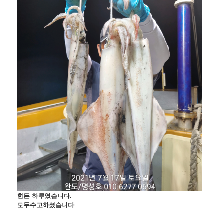
겨보세요!
명성호와 함께 완도항에서
갈치/우럭/열기
조황을 즐
겨보세요!
​힘든 하루였습니다.
모두수고하셨습니다