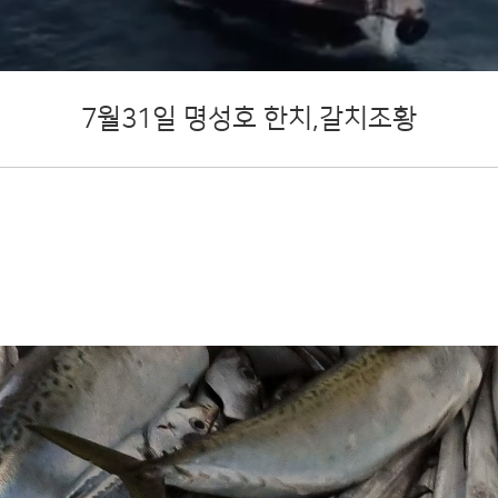
7월31일 명성호 한치,갈치조황
와 함께 완도항에서
갈치/우
조황을 즐겨보세요!