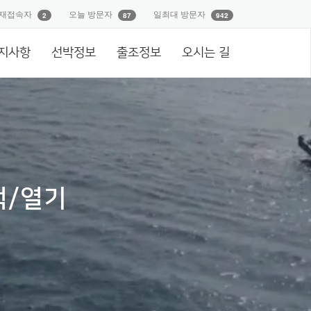
재접속자
오늘 방문자
일최대 방문자
2
87
942
지사항
선박정보
출조정보
오시는 길
럭/열기