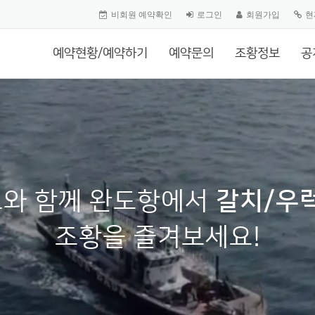
비회원 예약확인
로그인
회원가입
현
예약현황/예약하기
예약문의
조황정보
공
와 함께 완도항에서
갈치/우
조황을 즐겨보세요!