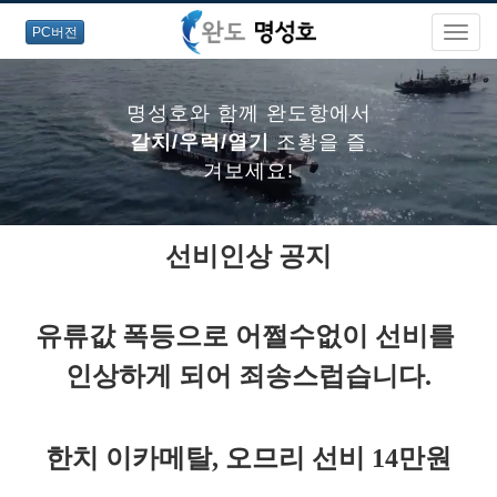
PC버전
명성호와 함께 완도항에서
갈치/우럭/열기
조황을 즐
겨보세요!
선비인상 공지
명성호와 함께 완도항에서
갈치/우럭/열기
조황을 즐
유류값 폭등으로 어쩔수없이 선비를
겨보세요!
인상하게 되어
죄송스럽습니다.
명성호와 함께 완도항에서
한치 이카메탈, 오므리 선비 14만원
갈치/우럭/열기
조황을 즐