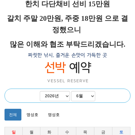
겨보세요!
한치 다단채비 선비 15만원
갈치 주말 20만원, 주중 18만원 으로 결
정했으니
명성호와 함께 완도항에서
갈치/우럭/열기
조황을 즐
많은 이해와 협조 부탁드리겠습니다.
겨보세요!
전체
명성호
명성호
일
월
화
수
목
금
토