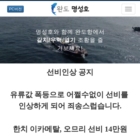
PC버전
명성호와 함께 완도항에서
갈치/우럭/열기
조황을 즐
겨보세요!
선비인상 공지
명성호와 함께 완도항에서
갈치/우럭/열기
조황을 즐
유류값 폭등으로 어쩔수없이 선비를
겨보세요!
인상하게 되어
죄송스럽습니다.
명성호와 함께 완도항에서
한치 이카메탈, 오므리 선비 14만원
갈치/우럭/열기
조황을 즐