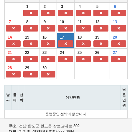
1
2
3
4
5
6
7
8
9
10
11
12
13
14
15
16
17
18
19
20
21
22
23
24
25
26
27
28
29
30
남
날
물
선
은
예약현황
짜
때
박
인
원
운행중인 선박이 없습니다.
주소
: 전남 완도군 완도읍 장보고대로 302
대표
: 김기종
|
예약안내
:010-6277-0694