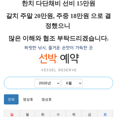
겨보세요!
한치 다단채비 선비 15만원
갈치 주말 20만원, 주중 18만원 으로 결
정했으니
명성호와 함께 완도항에서
갈치/우럭/열기
조황을 즐
많은 이해와 협조 부탁드리겠습니다.
겨보세요!
전체
명성호
명성호
일
월
화
수
목
금
토