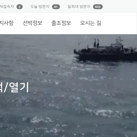
재접속자
오늘 방문자
일최대 방문자
3
91
942
지사항
선박정보
출조정보
오시는 길
럭/열기