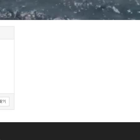
럭/열기
찾기