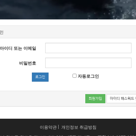
인
아이디 또는 이메일
비밀번호
와 함께 완도항에서
갈치/우
자동로그인
로그인
조황을 즐겨보세요!
회원가입
아이디 패스워드 
이용약관
개인정보 취급방침