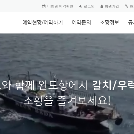
비회원 예약확인
로그인
회원가입
현
예약현황/예약하기
예약문의
조황정보
공
와 함께 완도항에서
갈치/우
조황을 즐겨보세요!