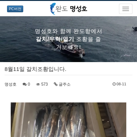
PC버전
명성호와 함께 완도항에서
갈치/우럭/열기
조황을 즐
겨보세요!
8월11일 갈치조황입니다.
명성호와 함께 완도항에서
명성호
0
갈치/우럭/열기
573
글주소
조황을 즐
08-11
겨보세요!
명성호와 함께 완도항에서
갈치/우럭/열기
조황을 즐