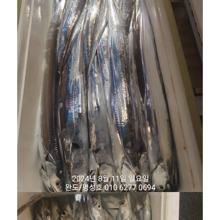
겨보세요!
명성호와 함께 완도항에서
갈치/우럭/열기
조황을 즐
겨보세요!