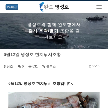
PC버전
명성호와 함께 완도항에서
갈치/우럭/열기
조황을 즐
겨보세요!
6월12일 명성호 한치낚시조황
명성호와 함께 완도항에서
명성호
0
갈치/우럭/열기
831
글주소
조황을 즐
06-13
겨보세요!
6월12일 명성호 한치낚시 조황입니다.
명성호와 함께 완도항에서
갈치/우럭/열기
조황을 즐