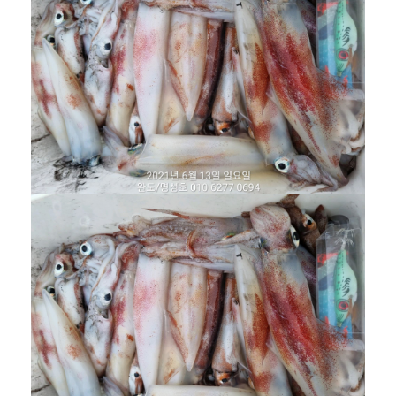
겨보세요!
명성호와 함께 완도항에서
갈치/우럭/열기
조황을 즐
겨보세요!