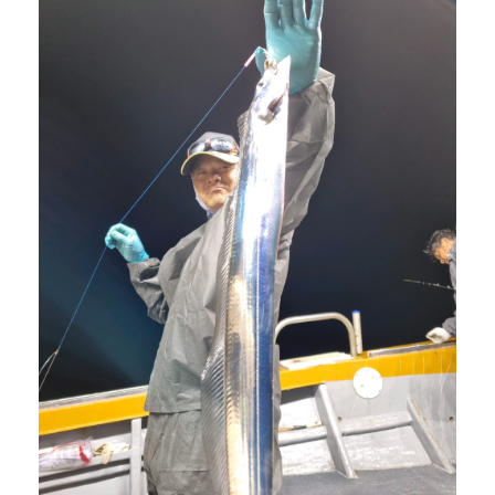
겨보세요!
명성호와 함께 완도항에서
갈치/우럭/열기
조황을 즐
겨보세요!